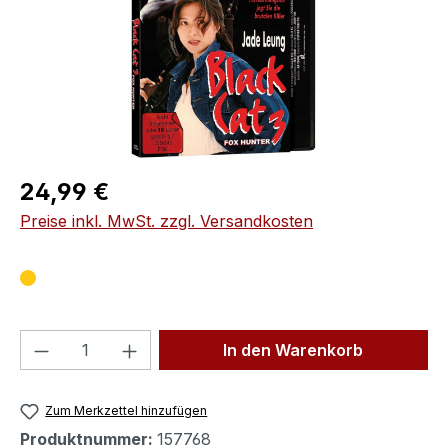
Regulärer Preis:
24,99 €
Preise inkl. MwSt. zzgl. Versandkosten
Produkt Anzahl: Gib den gewünschten We
In den Warenkorb
Zum Merkzettel hinzufügen
Produktnummer:
157768