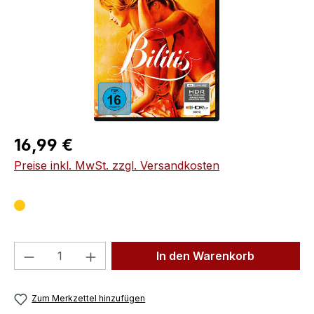
Regulärer Preis:
16,99 €
Preise inkl. MwSt. zzgl. Versandkosten
Produkt Anzahl: Gib den gewünschten We
In den Warenkorb
Zum Merkzettel hinzufügen