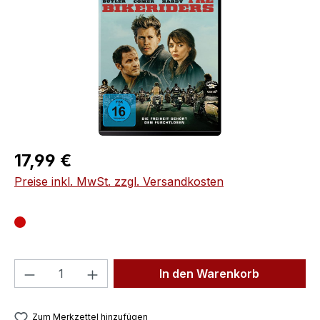
Regulärer Preis:
17,99 €
Preise inkl. MwSt. zzgl. Versandkosten
Produkt Anzahl: Gib den gewünschten We
In den Warenkorb
Zum Merkzettel hinzufügen