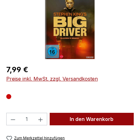
Regulärer Preis:
7,99 €
Preise inkl. MwSt. zzgl. Versandkosten
Produkt Anzahl: Gib den gewünschten We
In den Warenkorb
Zum Merkzettel hinzufügen