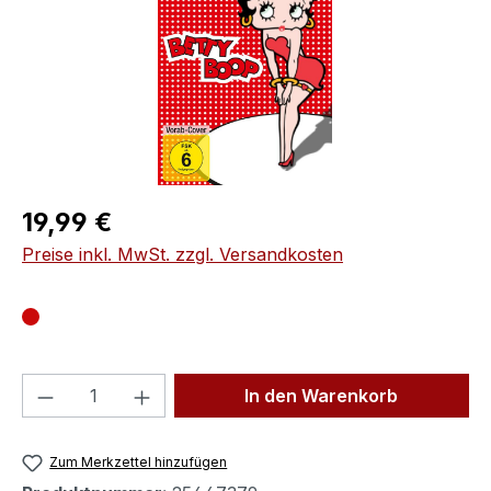
Regulärer Preis:
19,99 €
Preise inkl. MwSt. zzgl. Versandkosten
Produkt Anzahl: Gib den gewünschten We
In den Warenkorb
Zum Merkzettel hinzufügen