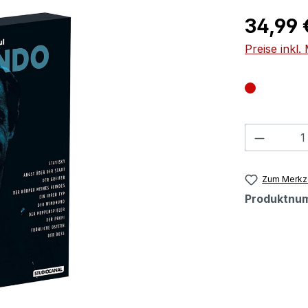
Regulärer Pr
34,99 
Preise inkl
Produkt
Zum Merkze
Produktnu