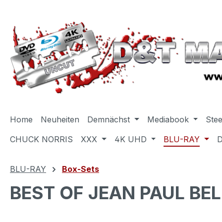
m Hauptinhalt springen
Zur Suche springen
Zur Hauptnavigation springen
Home
Neuheiten
Demnächst
Mediabook
Ste
CHUCK NORRIS
XXX
4K UHD
BLU-RAY
BLU-RAY
Box-Sets
BEST OF JEAN PAUL BEL