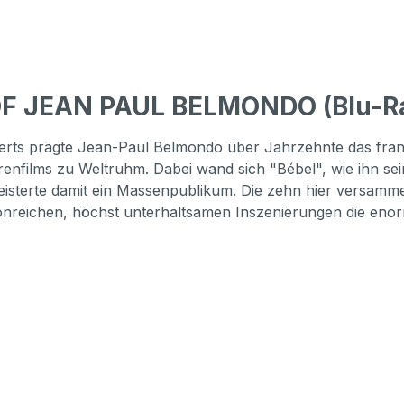
OF JEAN PAUL BELMONDO (Blu-Ra
derts prägte Jean-Paul Belmondo über Jahrzehnte das fran
nfilms zu Weltruhm. Dabei wand sich "Bébel", wie ihn sein
sterte damit ein Massenpublikum. Die zehn hier versammelt
reichen, höchst unterhaltsamen Inszenierungen die enorme