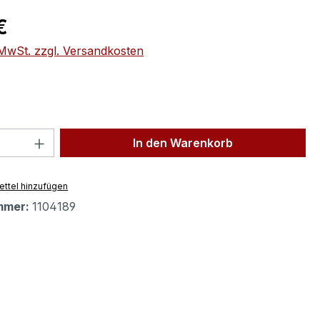
eis:
€
. MwSt. zzgl. Versandkosten
 Anzahl: Gib den gewünschten Wert ein 
In den Warenkorb
ttel hinzufügen
mmer:
1104189