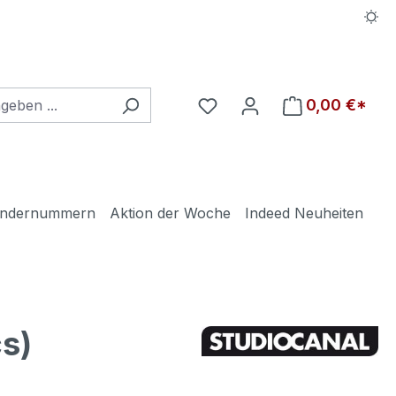
Du hast 0 Produkte auf d
0,00 €*
ndernummern
Aktion der Woche
Indeed Neuheiten
s)