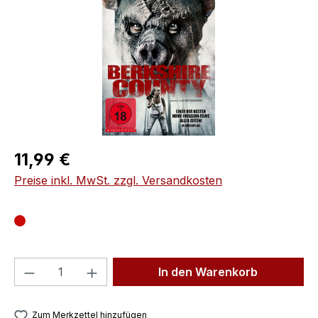
Regulärer Preis:
11,99 €
Preise inkl. MwSt. zzgl. Versandkosten
Produkt Anzahl: Gib den gewünschten We
In den Warenkorb
Zum Merkzettel hinzufügen