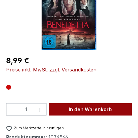
Regulärer Preis:
8,99 €
Preise inkl. MwSt. zzgl. Versandkosten
Produkt Anzahl: Gib den gewünschten We
In den Warenkorb
Zum Merkzettel hinzufügen
Produktnummer:
1074566