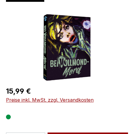
Bildergalerie überspringen
Regulärer Preis:
15,99 €
Preise inkl. MwSt. zzgl. Versandkosten