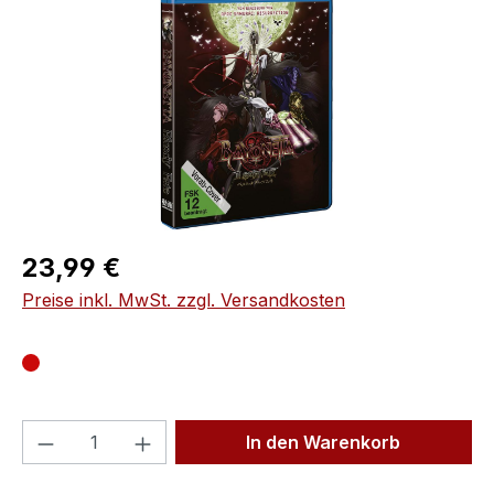
Regulärer Preis:
23,99 €
Preise inkl. MwSt. zzgl. Versandkosten
Produkt Anzahl: Gib den gewünschten We
In den Warenkorb