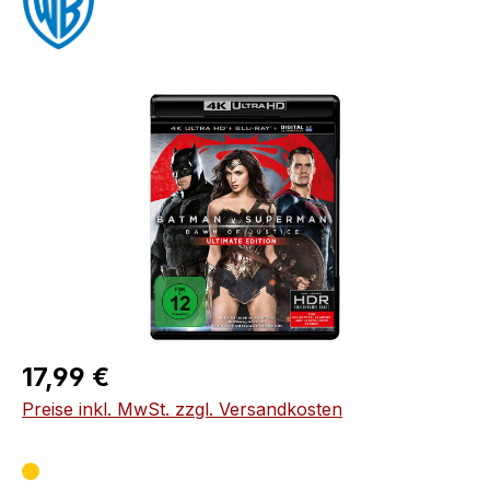
Bildergalerie überspringen
Regulärer Preis:
17,99 €
Preise inkl. MwSt. zzgl. Versandkosten