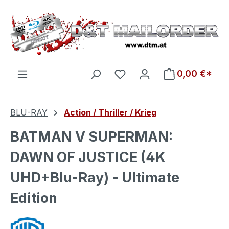
Zum Hauptinhalt springen
Du hast 0 Produkte auf d
0,00 €*
BLU-RAY
Action / Thriller / Krieg
BATMAN V SUPERMAN:
DAWN OF JUSTICE (4K
UHD+Blu-Ray) - Ultimate
Edition