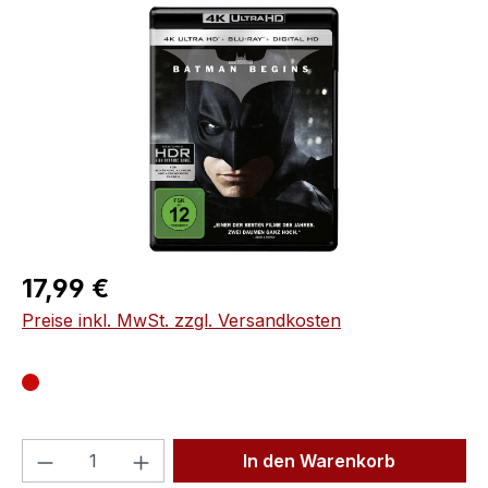
Bildergalerie überspringen
Regulärer Preis:
17,99 €
Preise inkl. MwSt. zzgl. Versandkosten
Produkt Anzahl: Gib den gewünschten We
In den Warenkorb