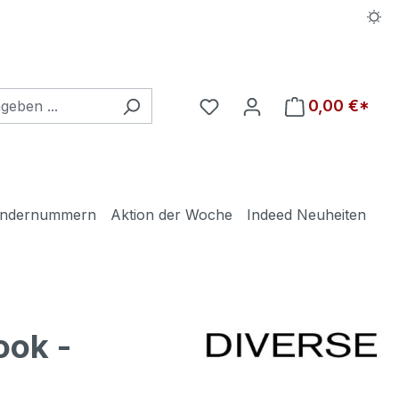
Du hast 0 Produkte auf d
0,00 €*
ndernummern
Aktion der Woche
Indeed Neuheiten
ook -