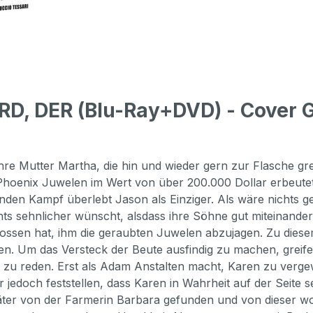
D, DER (Blu-Ray+DVD) - Cover G
e Mutter Martha, die hin und wieder gern zur Flasche greif
hoenix Juwelen im Wert von über 200.000 Dollar erbeutet 
enden Kampf überlebt Jason als Einziger. Als wäre nichts g
hts sehnlicher wünscht, alsdass ihre Söhne gut miteinande
lossen hat, ihm die geraubten Juwelen abzujagen. Zu dies
den. Um das Versteck der Beute ausfindig zu machen, grei
r zu reden. Erst als Adam Anstalten macht, Karen zu vergew
 jedoch feststellen, dass Karen in Wahrheit auf der Seite 
päter von der Farmerin Barbara gefunden und von dieser 