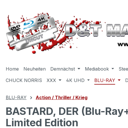
m Hauptinhalt springen
Zur Suche springen
Zur Hauptnavigation springen
Home
Neuheiten
Demnächst
Mediabook
Ste
CHUCK NORRIS
XXX
4K UHD
BLU-RAY
BLU-RAY
Action / Thriller / Krieg
BASTARD, DER (Blu-Ray+
Limited Edition