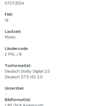
07.07.2024
FSK:
16
Laufzeit:
95min
Ländercode:
2 PAL / B
Tonformat(e):
Deutsch Dolby Digital 2.0
Deutsch DTS HD 2.0
Untertitel:
-
Bildformat(e):
1,85 (16:9 Anamorph)