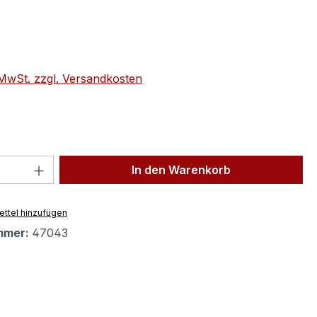
eis:
€
. MwSt. zzgl. Versandkosten
 Anzahl: Gib den gewünschten Wert ein 
In den Warenkorb
ttel hinzufügen
mmer:
47043