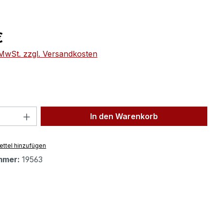
eis:
€
. MwSt. zzgl. Versandkosten
 Anzahl: Gib den gewünschten Wert ein 
In den Warenkorb
ttel hinzufügen
mmer:
19563