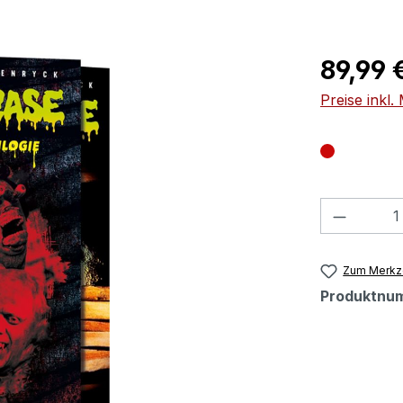
Regulärer Pr
89,99 
Preise inkl
Produkt
Zum Merkze
Produktnu