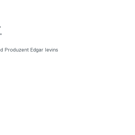
"
"
d Produzent Edgar Ievins