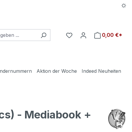
Du hast 0 Produkte auf d
0,00 €*
ndernummern
Aktion der Woche
Indeed Neuheiten
cs) - Mediabook +