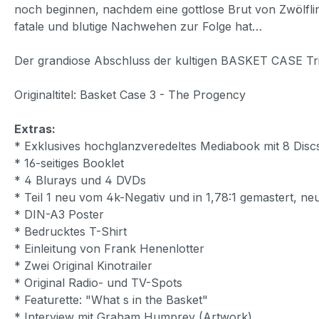
noch beginnen, nachdem eine gottlose Brut von Zwölflinge
fatale und blutige Nachwehen zur Folge hat…
Der grandiose Abschluss der kultigen BASKET CASE Tril
Originaltitel: Basket Case 3 - The Progency
Extras:
* Exklusives hochglanzveredeltes Mediabook mit 8 Disc
* 16-seitiges Booklet
* 4 Blurays und 4 DVDs
* Teil 1 neu vom 4k-Negativ und in 1,78:1 gemastert, neu
* DIN-A3 Poster
* Bedrucktes T-Shirt
* Einleitung von Frank Henenlotter
* Zwei Original Kinotrailer
* Original Radio- und TV-Spots
* Featurette: "What s in the Basket"
* Interview mit Graham Humprey (Artwork)