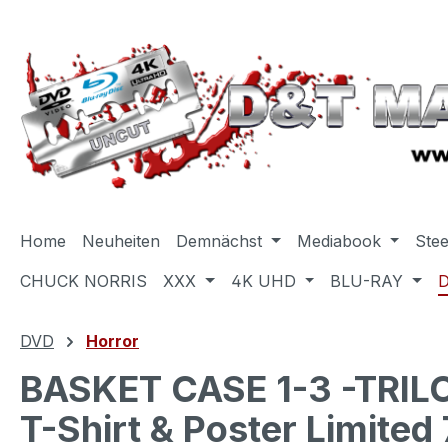
m Hauptinhalt springen
Zur Suche springen
Zur Hauptnavigation springen
Home
Neuheiten
Demnächst
Mediabook
Ste
CHUCK NORRIS
XXX
4K UHD
BLU-RAY
DVD
Horror
BASKET CASE 1-3 -TRILO
T-Shirt & Poster Limited 