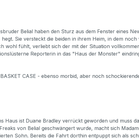
ngsbruder Belial haben den Sturz aus dem Fenster eines New
gt. Sie versteckt die beiden in ihrem Heim, in dem noch w
ich wohl fühlt, verliebt sich der mit der Situation vollko
onslüsterne Reporterin in das "Haus der Monster" eindring
ers BASKET CASE - ebenso morbid, aber noch schockierende
s Haus ist Duane Bradley verrückt geworden und muss dar
r Freaks von Belial geschwängert wurde, macht sich Madam
erten Sohn. Bereits die Fahrt dorthin entpuppt sich als s