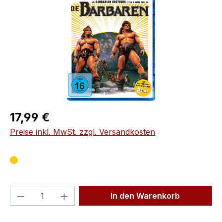
Regulärer Preis:
17,99 €
Preise inkl. MwSt. zzgl. Versandkosten
Produkt Anzahl: Gib den gewünschten We
In den Warenkorb