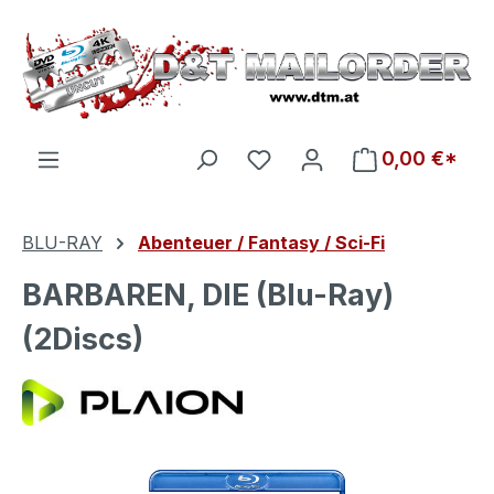
Zum Hauptinhalt springen
Du hast 0 Produkte auf d
0,00 €*
BLU-RAY
Abenteuer / Fantasy / Sci-Fi
BARBAREN, DIE (Blu-Ray)
(2Discs)
Bildergalerie überspringen