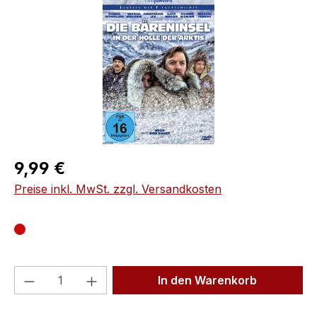
Regulärer Preis:
9,99 €
Preise inkl. MwSt. zzgl. Versandkosten
Produkt Anzahl: Gib den gewünschten We
In den Warenkorb