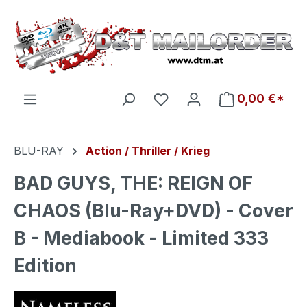
Zum Hauptinhalt springen
Du hast 0 Produkte auf d
0,00 €*
BLU-RAY
Action / Thriller / Krieg
BAD GUYS, THE: REIGN OF
CHAOS (Blu-Ray+DVD) - Cover
B - Mediabook - Limited 333
Edition