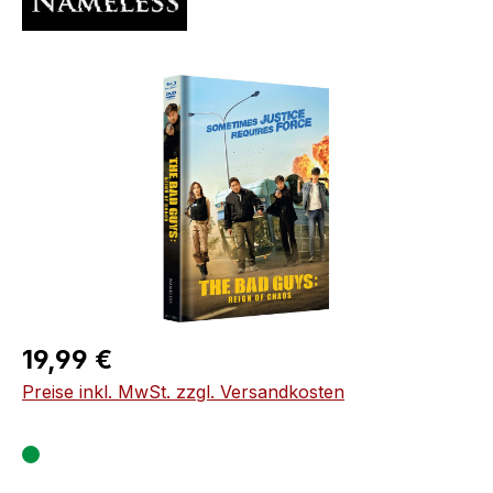
Bildergalerie überspringen
Regulärer Preis:
19,99 €
Preise inkl. MwSt. zzgl. Versandkosten