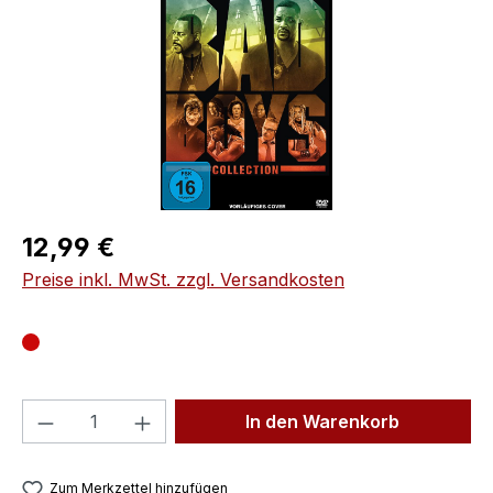
Regulärer Preis:
12,99 €
Preise inkl. MwSt. zzgl. Versandkosten
Produkt Anzahl: Gib den gewünschten We
In den Warenkorb
Zum Merkzettel hinzufügen