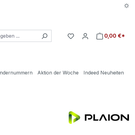
Du hast 0 Produkte auf d
0,00 €*
ndernummern
Aktion der Woche
Indeed Neuheiten