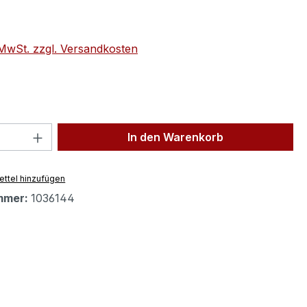
eis:
. MwSt. zzgl. Versandkosten
 Anzahl: Gib den gewünschten Wert ein 
In den Warenkorb
ttel hinzufügen
mmer:
1036144