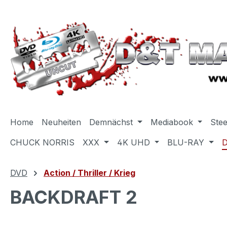
m Hauptinhalt springen
Zur Suche springen
Zur Hauptnavigation springen
Home
Neuheiten
Demnächst
Mediabook
Ste
CHUCK NORRIS
XXX
4K UHD
BLU-RAY
DVD
Action / Thriller / Krieg
BACKDRAFT 2