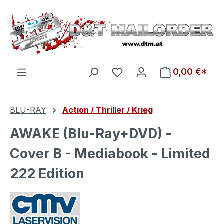
Zum Hauptinhalt springen
Du hast 0 Produkte auf d
0,00 €*
BLU-RAY
Action / Thriller / Krieg
AWAKE (Blu-Ray+DVD) -
Cover B - Mediabook - Limited
222 Edition