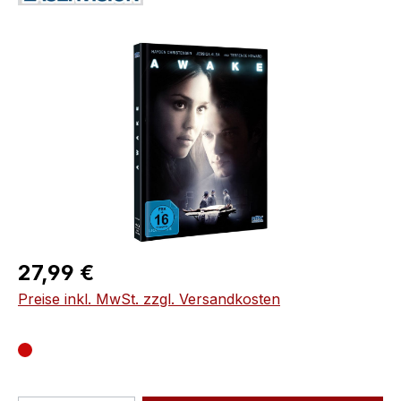
Bildergalerie überspringen
Regulärer Preis:
27,99 €
Preise inkl. MwSt. zzgl. Versandkosten