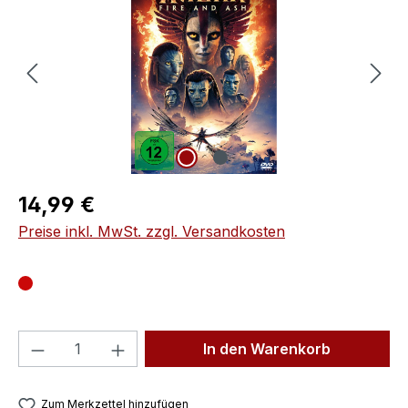
Regulärer Preis:
14,99 €
Preise inkl. MwSt. zzgl. Versandkosten
Produkt Anzahl: Gib den gewünschten We
In den Warenkorb
Zum Merkzettel hinzufügen