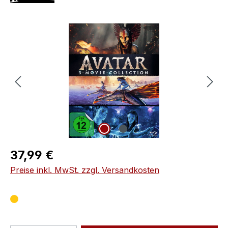
Bildergalerie überspringen
Regulärer Preis:
37,99 €
Preise inkl. MwSt. zzgl. Versandkosten