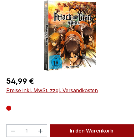
Bildergalerie überspringen
Regulärer Preis:
54,99 €
Preise inkl. MwSt. zzgl. Versandkosten
Produkt Anzahl: Gib den gewünschten We
In den Warenkorb