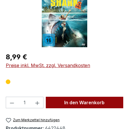
Regulärer Preis:
8,99 €
Preise inkl. MwSt. zzgl. Versandkosten
Produkt Anzahl: Gib den gewünschten We
In den Warenkorb
Zum Merkzettel hinzufügen
Produktnummer:
6422448