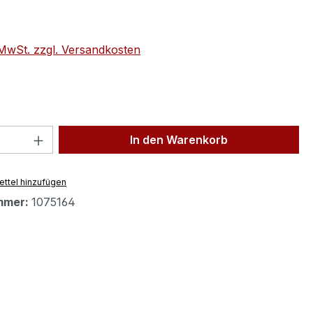
eis:
. MwSt. zzgl. Versandkosten
 Anzahl: Gib den gewünschten Wert ein 
In den Warenkorb
ttel hinzufügen
mmer:
1075164