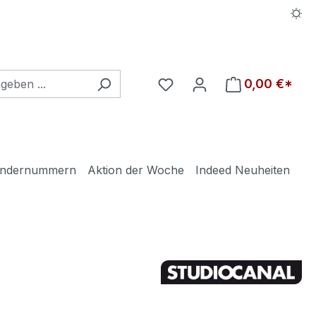
Du hast 0 Produkte auf d
0,00 €*
ndernummern
Aktion der Woche
Indeed Neuheiten