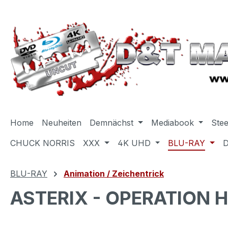
m Hauptinhalt springen
Zur Suche springen
Zur Hauptnavigation springen
Home
Neuheiten
Demnächst
Mediabook
Ste
CHUCK NORRIS
XXX
4K UHD
BLU-RAY
BLU-RAY
Animation / Zeichentrick
ASTERIX - OPERATION H