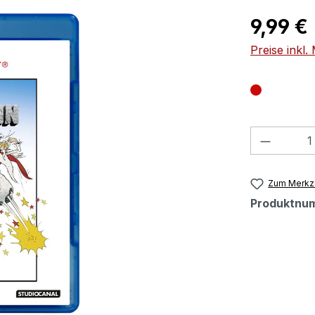
Regulärer Pr
9,99 €
Preise inkl
Produkt
Zum Merkze
Produktnu