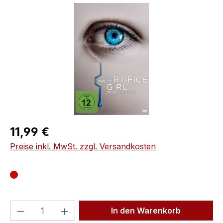
Bildergalerie überspringen
Regulärer Preis:
11,99 €
Preise inkl. MwSt. zzgl. Versandkosten
Produkt Anzahl: Gib den gewünschten We
In den Warenkorb