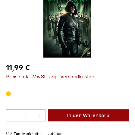
Regulärer Preis:
11,99 €
Preise inkl. MwSt. zzgl. Versandkosten
Produkt Anzahl: Gib den gewünschten We
In den Warenkorb
Zum Merkzettel hinzufügen