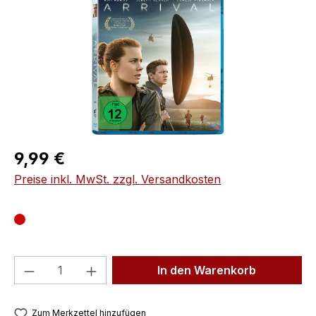
Regulärer Preis:
9,99 €
Preise inkl. MwSt. zzgl. Versandkosten
Produkt Anzahl: Gib den gewünschten We
In den Warenkorb
Zum Merkzettel hinzufügen