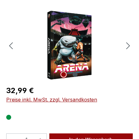
Bildergalerie überspringen
Regulärer Preis:
32,99 €
Preise inkl. MwSt. zzgl. Versandkosten
Produkt Anzahl: Gib den gewünschten We