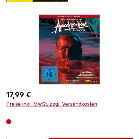
Bildergalerie überspringen
Regulärer Preis:
17,99 €
Preise inkl. MwSt. zzgl. Versandkosten