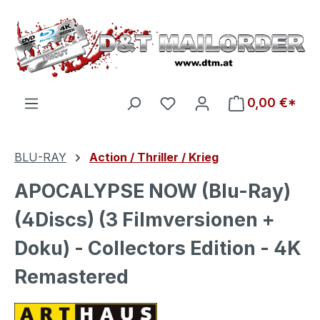
Zum Hauptinhalt springen
Du hast 0 Produkte auf d
0,00 €*
BLU-RAY
Action / Thriller / Krieg
APOCALYPSE NOW (Blu-Ray)
(4Discs) (3 Filmversionen +
Doku) - Collectors Edition - 4K
Remastered