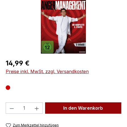
Regulärer Preis:
14,99 €
Preise inkl. MwSt. zzgl. Versandkosten
Produkt Anzahl: Gib den gewünschten We
In den Warenkorb
Zum Merkzettel hinzufügen