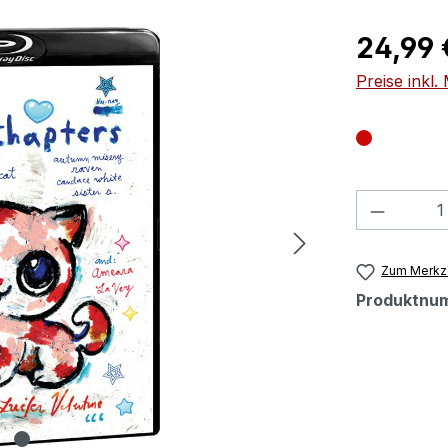
Regulärer Pr
24,99 
Preise inkl
Produkt
Zum Merkze
Produktnu