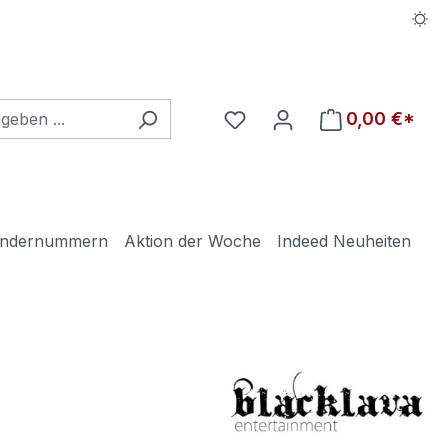
Du hast 0 Produkte auf d
0,00 €*
ndernummern
Aktion der Woche
Indeed Neuheiten