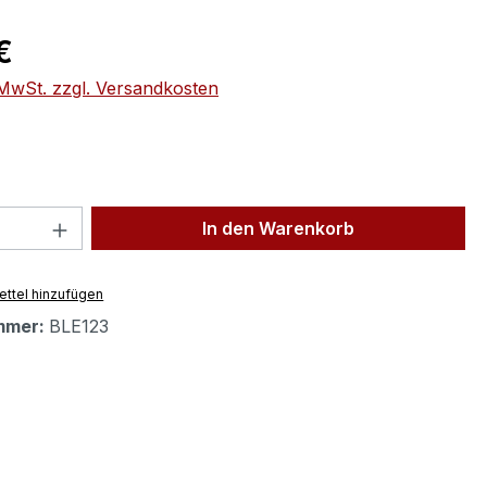
eis:
€
. MwSt. zzgl. Versandkosten
 Anzahl: Gib den gewünschten Wert ein 
In den Warenkorb
ttel hinzufügen
mmer:
BLE123