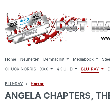
m Hauptinhalt springen
Zur Suche springen
Zur Hauptnavigation springen
Home
Neuheiten
Demnächst
Mediabook
Ste
CHUCK NORRIS
XXX
4K UHD
BLU-RAY
BLU-RAY
Horror
ANGELA CHAPTERS, THE