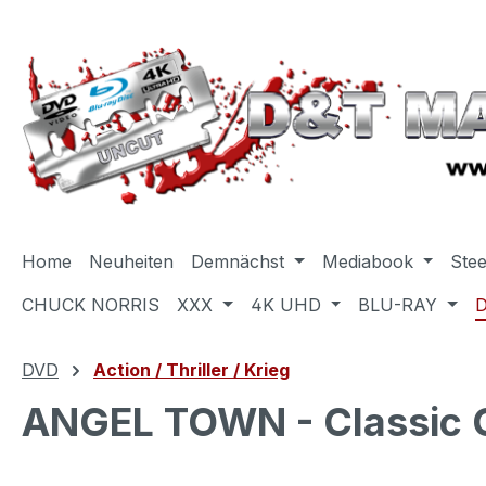
m Hauptinhalt springen
Zur Suche springen
Zur Hauptnavigation springen
Home
Neuheiten
Demnächst
Mediabook
Ste
CHUCK NORRIS
XXX
4K UHD
BLU-RAY
DVD
Action / Thriller / Krieg
ANGEL TOWN - Classic C