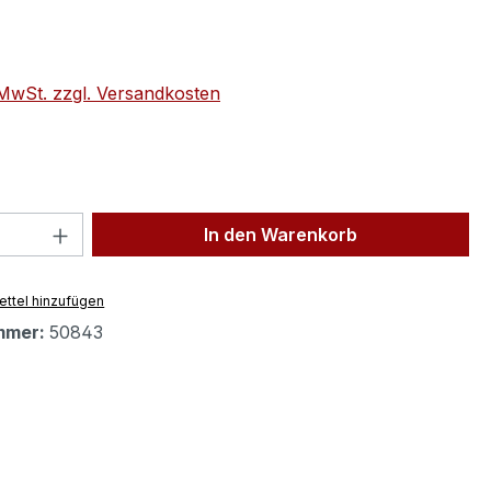
eis:
. MwSt. zzgl. Versandkosten
 Anzahl: Gib den gewünschten Wert ein 
In den Warenkorb
ttel hinzufügen
mmer:
50843