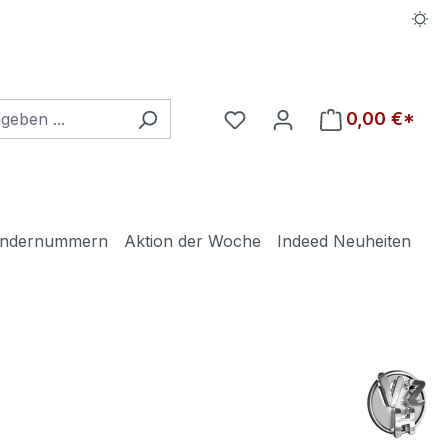
Du hast 0 Produkte auf d
0,00 €*
ndernummern
Aktion der Woche
Indeed Neuheiten