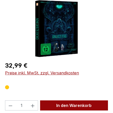
Bildergalerie überspringen
Regulärer Preis:
32,99 €
Preise inkl. MwSt. zzgl. Versandkosten
Produkt Anzahl: Gib den gewünschten We
In den Warenkorb