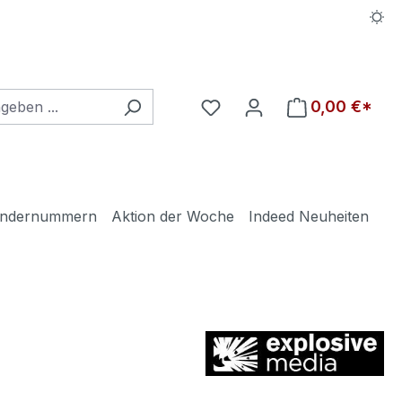
Du hast 0 Produkte auf d
0,00 €*
ndernummern
Aktion der Woche
Indeed Neuheiten