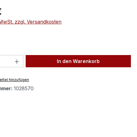
eis:
€
. MwSt. zzgl. Versandkosten
 Anzahl: Gib den gewünschten Wert ein 
In den Warenkorb
ttel hinzufügen
mmer:
1028570