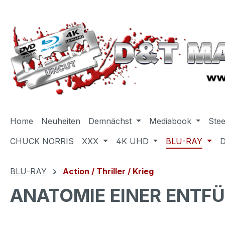
m Hauptinhalt springen
Zur Suche springen
Zur Hauptnavigation springen
Home
Neuheiten
Demnächst
Mediabook
Ste
CHUCK NORRIS
XXX
4K UHD
BLU-RAY
BLU-RAY
Action / Thriller / Krieg
ANATOMIE EINER ENTFÜ