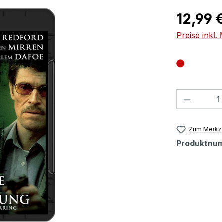
Regulärer Pr
12,99 
Preise inkl
Produkt
Zum Merkze
Produktnu