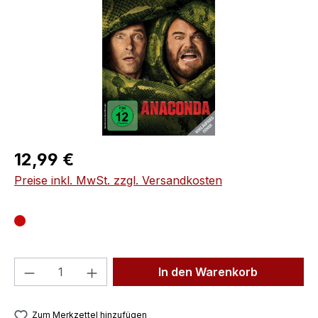
Regulärer Preis:
12,99 €
Preise inkl. MwSt. zzgl. Versandkosten
Produkt Anzahl: Gib den gewünschten We
In den Warenkorb
Zum Merkzettel hinzufügen