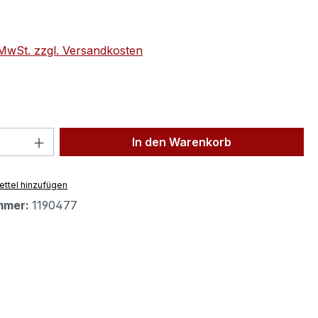
eis:
. MwSt. zzgl. Versandkosten
 Anzahl: Gib den gewünschten Wert ein 
In den Warenkorb
ttel hinzufügen
mmer:
1190477