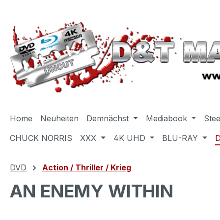
m Hauptinhalt springen
Zur Suche springen
Zur Hauptnavigation springen
Home
Neuheiten
Demnächst
Mediabook
Ste
CHUCK NORRIS
XXX
4K UHD
BLU-RAY
DVD
Action / Thriller / Krieg
AN ENEMY WITHIN