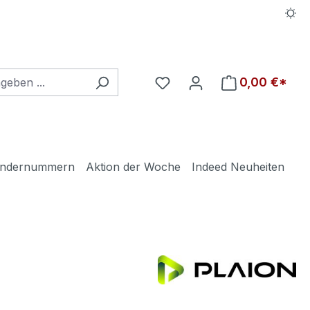
Du hast 0 Produkte auf d
0,00 €*
ndernummern
Aktion der Woche
Indeed Neuheiten