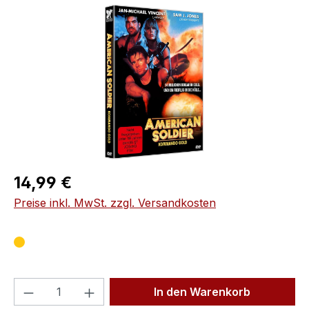
Bildergalerie überspringen
Regulärer Preis:
14,99 €
Preise inkl. MwSt. zzgl. Versandkosten
Produkt Anzahl: Gib den gewünschten We
In den Warenkorb