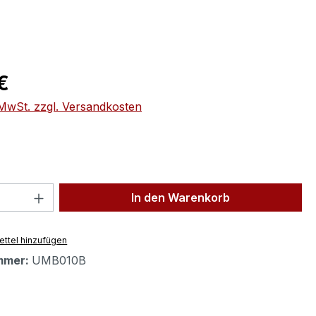
eis:
€
. MwSt. zzgl. Versandkosten
 Anzahl: Gib den gewünschten Wert ein 
In den Warenkorb
ttel hinzufügen
mmer:
UMB010B