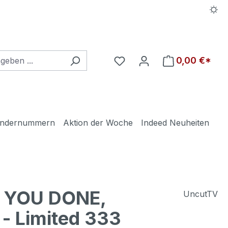
Du hast 0 Produkte auf d
0,00 €*
ndernummern
Aktion der Woche
Indeed Neuheiten
 YOU DONE,
UncutTV
 - Limited 333