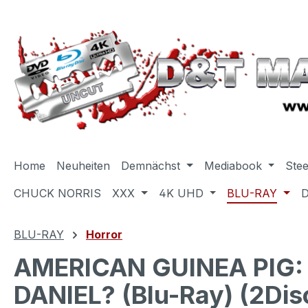
m Hauptinhalt springen
Zur Suche springen
Zur Hauptnavigation springen
Home
Neuheiten
Demnächst
Mediabook
Ste
CHUCK NORRIS
XXX
4K UHD
BLU-RAY
BLU-RAY
Horror
AMERICAN GUINEA PIG:
DANIEL? (Blu-Ray) (2Dis