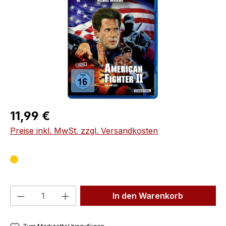
Regulärer Preis:
11,99 €
Preise inkl. MwSt. zzgl. Versandkosten
Produkt Anzahl: Gib den gewünschten We
In den Warenkorb