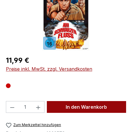
Regulärer Preis:
11,99 €
Preise inkl. MwSt. zzgl. Versandkosten
Produkt Anzahl: Gib den gewünschten We
In den Warenkorb
Zum Merkzettel hinzufügen