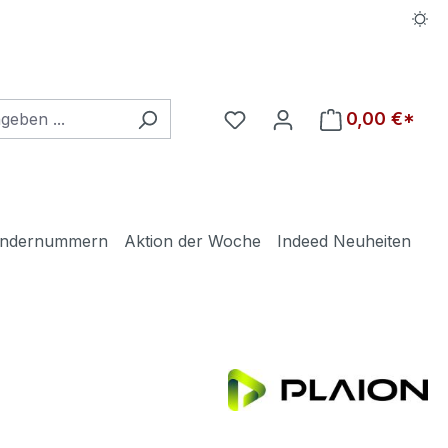
Du hast 0 Produkte auf d
0,00 €*
ndernummern
Aktion der Woche
Indeed Neuheiten