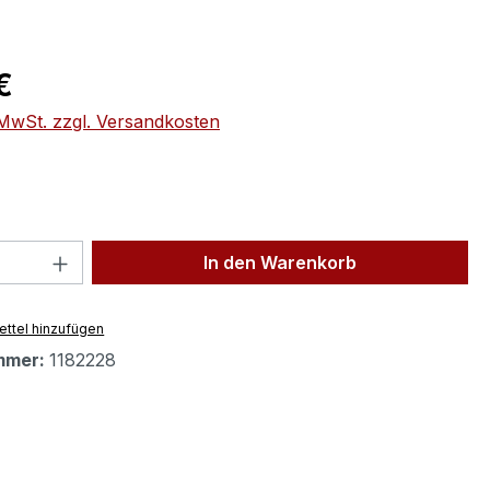
eis:
€
. MwSt. zzgl. Versandkosten
 Anzahl: Gib den gewünschten Wert ein 
In den Warenkorb
ttel hinzufügen
mmer:
1182228