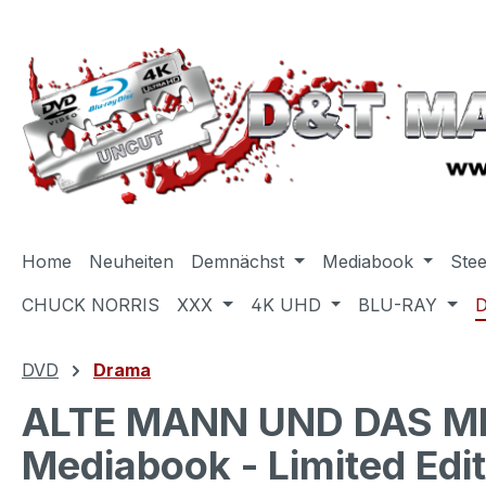
m Hauptinhalt springen
Zur Suche springen
Zur Hauptnavigation springen
Home
Neuheiten
Demnächst
Mediabook
Ste
CHUCK NORRIS
XXX
4K UHD
BLU-RAY
DVD
Drama
ALTE MANN UND DAS MEE
Mediabook - Limited Edit