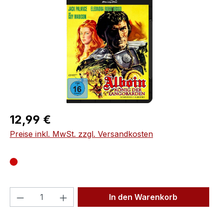
Regulärer Preis:
12,99 €
Preise inkl. MwSt. zzgl. Versandkosten
Produkt Anzahl: Gib den gewünschten We
In den Warenkorb