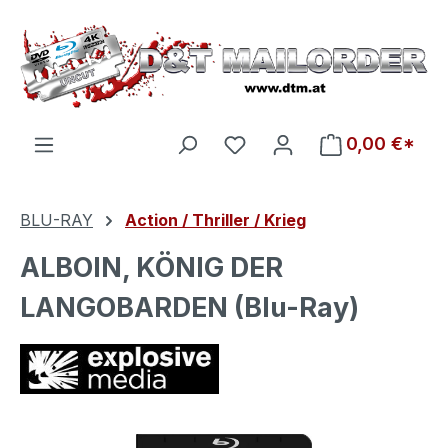
Zum Hauptinhalt springen
Du hast 0 Produkte auf d
0,00 €*
BLU-RAY
Action / Thriller / Krieg
ALBOIN, KÖNIG DER
LANGOBARDEN (Blu-Ray)
Bildergalerie überspringen