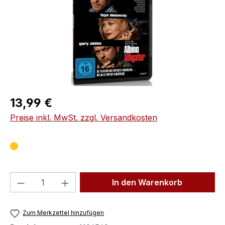
Regulärer Preis:
13,99 €
Preise inkl. MwSt. zzgl. Versandkosten
Produkt Anzahl: Gib den gewünschten We
In den Warenkorb
Zum Merkzettel hinzufügen