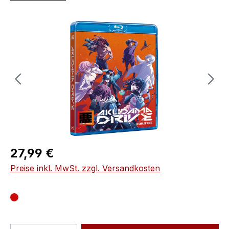
Bildergalerie überspringen
Regulärer Preis:
27,99 €
Preise inkl. MwSt. zzgl. Versandkosten