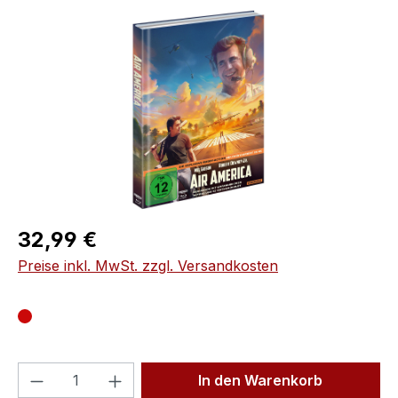
Bildergalerie überspringen
Regulärer Preis:
32,99 €
Preise inkl. MwSt. zzgl. Versandkosten
Produkt Anzahl: Gib den gewünschten We
In den Warenkorb