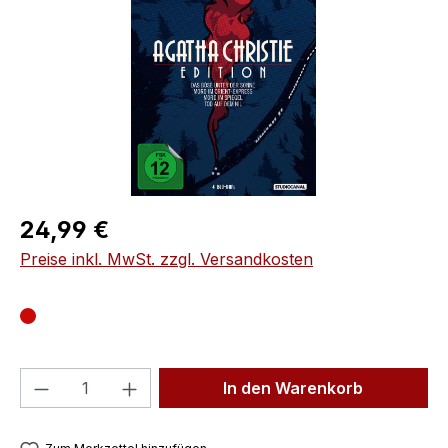
Regulärer Preis:
24,99 €
Preise inkl. MwSt. zzgl. Versandkosten
Produkt Anzahl: Gib den gewünschten We
In den Warenkorb