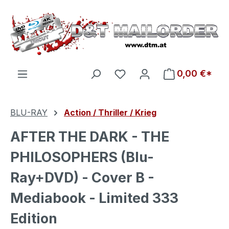
Zum Hauptinhalt springen
Du hast 0 Produkte auf d
0,00 €*
BLU-RAY
Action / Thriller / Krieg
AFTER THE DARK - THE
PHILOSOPHERS (Blu-
Ray+DVD) - Cover B -
Mediabook - Limited 333
Edition