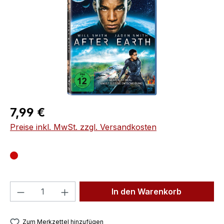
Regulärer Preis:
7,99 €
Preise inkl. MwSt. zzgl. Versandkosten
Produkt Anzahl: Gib den gewünschten We
In den Warenkorb
Zum Merkzettel hinzufügen