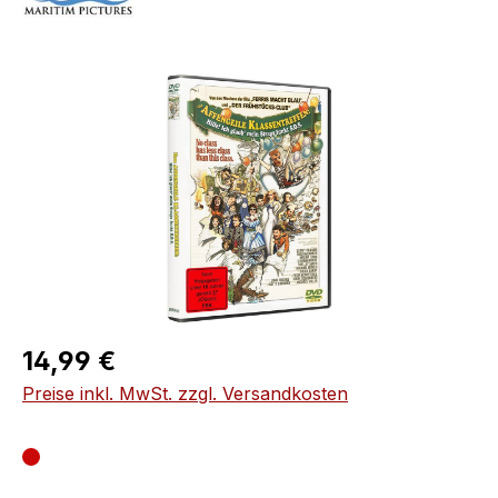
Bildergalerie überspringen
Regulärer Preis:
14,99 €
Preise inkl. MwSt. zzgl. Versandkosten